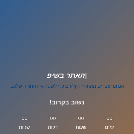
|
ה
א
ת
ר
ב
ש
י
פ
ו
צ
י
אנחנו עובדים מאחורי הקלעים כדי לשפר את החוויה שלכם
נשוב בקרוב!
00
00
00
00
ימים
שעות
דקות
שניות