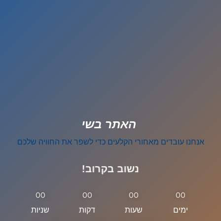
|
ה
א
ת
ר
ב
ש
י
פ
ו
צ
אנחנו עובדים מאחורי הקלעים כדי לשפר את החוויה שלכם
נשוב בקרוב!
00
00
00
00
ימים
שעות
דקות
שניות